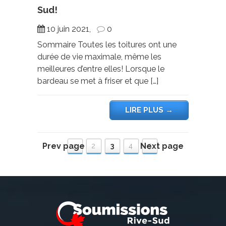
Sud!
10 juin 2021,
0
Sommaire Toutes les toitures ont une
durée de vie maximale, même les
meilleures d’entre elles! Lorsque le
bardeau se met à friser et que […]
LIRE PLUS
→
Prev page
Next page
1
2
3
4
5