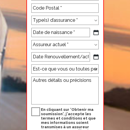
Ville
Code
Postal
AAAA
slash
MM
slash
AAAA
JJ
slash
MM
slash
JJ
En cliquant sur 'Obtenir ma
soumission', j'accepte les
termes et conditions
et que
mes informations soient
transmises à un assureur