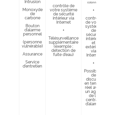
Intrusion
colonnes
contrôle de
Monoxyde
votre système
S
+
de
de sécurité
do
carbone
intérieur via
contrôle
qu
Internet
de votre
le
Bouton
système
d’alarme
+
de
sé
personnel
sécurité
Télésurveillance
intérieur
l’
(personne
supplémentaire
et
d
vulnérable)
(exemple :
extérieur
ma
détection de
via
n’
Assurance
fuite d’eau)
Internet
i
Service
+
d’entretien
Possibilité
de
discuter
en temps
réel avec
un agent
de la
centrale
d’alarme