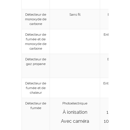
Détecteur de
Sans fil
Entre 60 $ et
monoxyde de
100 $
carbone
Détecteur de
Entre 70 $ et 80
fumée et de
monoxyde de
carbone
Détecteur de
Environ 100 $
gaz propane
Détecteur de
Entre 60 $ – 100
fumée et de
chaleur
Détecteur de
Photoélectrique
15 $ – 45 $
fumée
À ionisation
15 $ – 45 $
Avec caméra
100 $ – 185