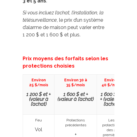
3 et 5 ans
.
Si vous incluez l’achat, l’installation, la
télésurveillance
, le prix d’un système
d’alarme de maison peut varier entre
1 200 $ et 1 600 $ et plus.
Prix moyens des forfaits selon les
protections choisies
Environ
Environ 30 à
Environ
À 
25 $/mois
35 $/mois
40 $/mois
5
1 200 $ et +
1 600 $ et +
1 600 $ et
1 6
(valeur à
(valeur à l’achat)
+ (valeur à
(
l’achat)
l’achat)
l
Feu
Protections
Les
Les 
précédentes
protections
des 
Vol
des 2
+
premières