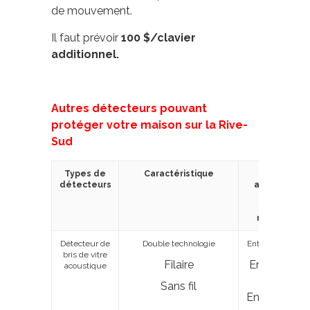
de mouvement.
Il faut prévoir
100 $/clavier
additionnel.
Autres détecteurs pouvant
protéger votre maison sur la Rive-
Sud
Types de
Caractéristique
Prix
détecteurs
approximatif
système
d’alarme
résidentiel
Détecteur de
Double technologie
Entre 50 $ et 60
bris de vitre
Filaire
Entre 50 $ e
acoustique
60 $
Sans fil
Entre 140 $ 
155 $