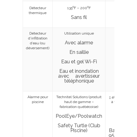
o
o
Détecteur
135
F – 200
F
15 $ – 20 $
thermique
Sans fil
+
45 $
Détecteur
Utilisation unique
+
10 $
d’infiltration
Avec alarme
+
20 $
d’eau (ou
déversement)
En saillie
+
30 $
Eau et gel Wi-Fi
+
90 $
Eau et inondation
avec avertisseur
+
120 $
téléphonique
Alarme pour
Technitel Solutions (produit
+
400 $ si branc
piscine
haut de gamme –
à votre systèm
fabrication québécoise)
d’alarme
résidentiel
PoolEye/Poolwatch
+
300 $
Safety Turtle (Club
Piscine)
Base
+
195 $
95 $/bracel