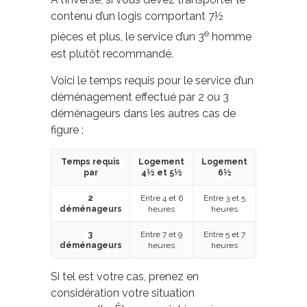
contenu d’un logis comportant 7½
e
pièces et plus, le service d’un 3
homme
est plutôt recommandé.
Voici le temps requis pour le service d’un
déménagement effectué par 2 ou 3
déménageurs dans les autres cas de
figure :
Temps requis
Logement
Logement
par
4½ et 5½
6½
2
Entre 4 et 6
Entre 3 et 5
déménageurs
heures
heures
3
Entre 7 et 9
Entre 5 et 7
déménageurs
heures
heures
Si tel est votre cas, prenez en
considération votre situation