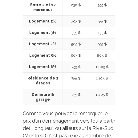
Entre 2 et 12
230 $
355 $
morceaux
Logement 2½
305 $
355 $
Logement 3½
355 $
455 $
Logement 4½
505 $
655 $
Logement 5½
605 $
805 $
Logement 6½
755 $
1 005 $
Résidence de 2
755 $
1 105 $
étages
Demeure &
755 $
1 205 $
garage
Comme vous pouvez le remarquer, le
prix d’un déménagement vers (ou à partir
de) Longueuil ou ailleurs sur la Rive-Sud
(Montréal) n’est pas relié au nombre de