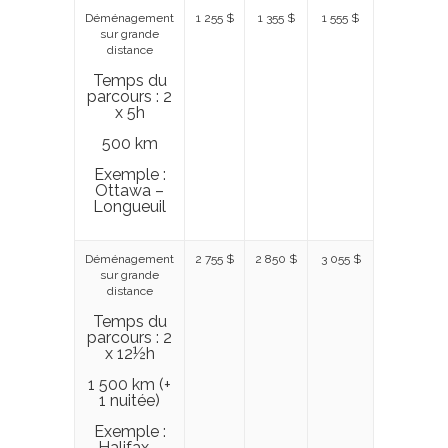
Déménagement
1 255 $
1 355 $
1 555 $
sur grande
distance
Temps du
parcours : 2
x 5h
500 km
Exemple :
Ottawa –
Longueuil
Déménagement
2 755 $
2 850 $
3 055 $
sur grande
distance
Temps du
parcours : 2
x 12½h
1 500 km (+
1 nuitée)
Exemple :
Halifax –