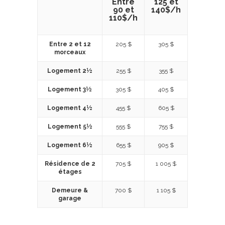
Entre
125 et
90 et
140$/h
110$/h
Entre 2 et 12
205 $
305 $
morceaux
Logement 2½
255 $
355 $
Logement 3½
305 $
405 $
Logement 4½
455 $
605 $
Logement 5½
555 $
755 $
Logement 6½
655 $
905 $
Résidence de 2
705 $
1 005 $
étages
Demeure &
700 $
1 105 $
garage