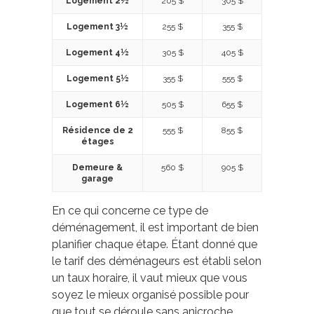
Logement 2½
205 $
305 $
Logement 3½
255 $
355 $
Logement 4½
305 $
405 $
Logement 5½
355 $
555 $
Logement 6½
505 $
655 $
Résidence de 2
555 $
855 $
étages
Demeure &
560 $
905 $
garage
En ce qui concerne ce type de
déménagement, il est important de bien
planifier chaque étape. Étant donné que
le tarif des déménageurs est établi selon
un taux horaire, il vaut mieux que vous
soyez le mieux organisé possible pour
que tout se déroule sans anicroche.