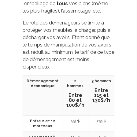
l’emballage de
tous
vos biens (même
les plus fragiles), l’assemblage, etc.
Le rôle des déménageurs se limite à
protéger vos meubles, à charger, puis à
décharger vos avoirs. Étant donné que
le temps de manipulation de vos avoirs
est réduit au minimum, le tarif de ce type
de déménagement est moins
dispendieux.
Déménagement
2
3 hommes
économique
hommes
Entre
Entre
115 et
80 et
130$/h
100$/h
Entre 2 et 12
155 $
255 $
morceaux