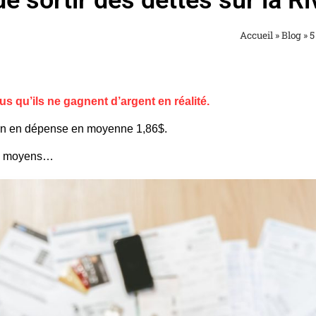
e sortir des dettes sur la R
Accueil
»
Blog
»
5
 qu’ils ne gagnent d’argent en réalité.
ien en dépense en moyenne 1,86$.
ses moyens…