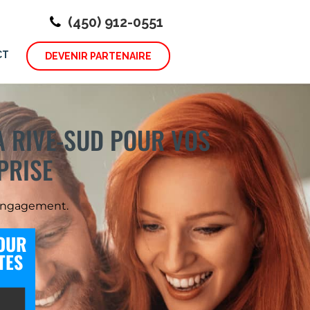
(450) 912-0551
CT
DEVENIR PARTENAIRE
A RIVE-SUD POUR VOS
PRISE
 engagement.
OUR
TES