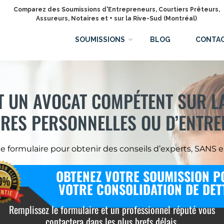
Comparez des Soumissions d'Entrepreneurs, Courtiers Prêteurs,
Assureurs, Notaires et + sur la Rive-Sud (Montréal)
SOUMISSIONS
BLOG
CONTA
 UN AVOCAT COMPÉTENT SUR L
IRES PERSONNELLES OU D’ENTRE
le formulaire pour obtenir des conseils d’experts, SANS
OBTENEZ VOTRE SOUMISSION P
VOTRE CONSOLIDATION DE DET
Remplissez le formulaire et un professionnel réputé vous
contactera dans les plus brefs délais.