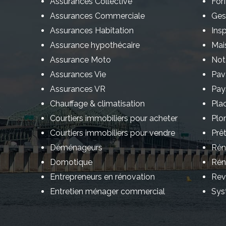
Assurances Collective
Forf
Assurances Commerciale
Ges
Assurances Habitation
Ins
Assurance hypothécaire
Mai
Assurance Moto
Not
Assurances Vie
Pav
Assurances VR
Pay
Chauffage & climatisation
Pla
Courtiers immobiliers pour acheter
Plo
Courtiers immobiliers pour vendre
Prê
Déménageurs
Rén
Domotique
Rén
Entrepreneurs en rénovation
Rev
Entretien ménager commercial
Sys