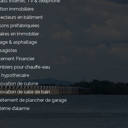
aits Internet, TV & téléphone
tion immobilière
pecteurs en bâtiment
sons préfabriquées
aires en immobilier
age & asphaltage
sagistes
cement Financier
mbiers pour chauffe-eau
t hypothécaire
ovation de cuisine
ovation de salle de bain
êtement de plancher de garage
tème d’alarme