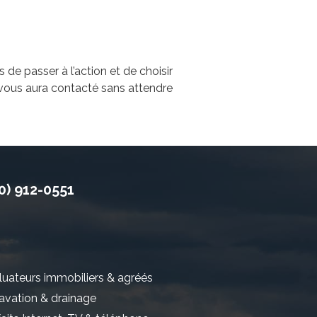
e passer à l’action et de choisir
i vous aura contacté sans attendre
0) 912-0551
luateurs immobiliers & agréés
avation & drainage