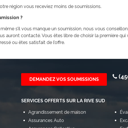
 votre région vous receviez moins de soumissions.
umission ?
ême s’il vous manque un soumission, nous vous conseillons d
ous auront contacté. Vous êtes libre de choisir la première qu
essé ou êtes satisfait de l’offre.
(45
DEMANDEZ VOS SOUMISSIONS
SERVICES OFFERTS SUR LA RIVE SUD
Agrandissement de maison
Éva
Assurances Auto
Exc